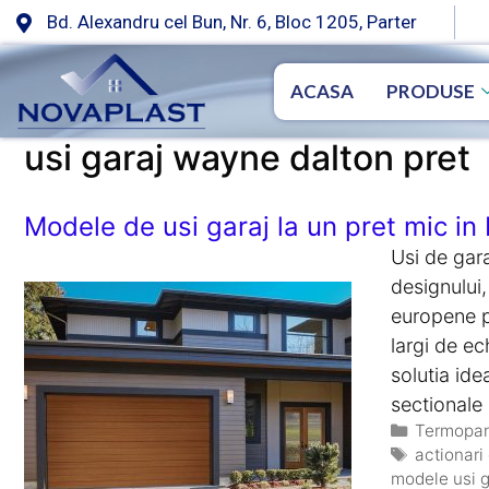
Bd. Alexandru cel Bun, Nr. 6, Bloc 1205, Parter
ACASA
PRODUSE
usi garaj wayne dalton pret
Modele de usi garaj la un pret mic in 
Usi de gara
designului,
europene p
largi de e
solutia id
sectional
Termopan
actionari 
modele usi g