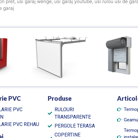
on pret
,
usi garaj wenge
,
usi garaj youtube
,
usi rulou usi de gar
e garaj
rie PVC
Produse
Articol
ARIE PVC
RULOURI
Termo
AN
TRANSPARENTE
Geamu
ARIE PVC REHAU
PERGOLE TERASA
Termop
COPERTINE
aj
instala