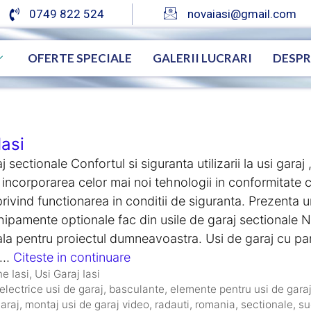
0749 822 524
novaiasi@gmail.com
OFERTE SPECIALE
GALERII LUCRARI
DESPR
Iasi
j sectionale Confortul si siguranta utilizarii la usi garaj
 incorporarea celor mai noi tehnologii in conformitate
rivind functionarea in conditii de siguranta. Prezenta 
chipamente optionale fac din usile de garaj sectionale 
eala pentru proiectul dumneavoastra. Usi de garaj cu p
e …
Citeste in continuare
e Iasi
,
Usi Garaj Iasi
electrice usi de garaj
,
basculante
,
elemente pentru usi de gara
araj
,
montaj usi de garaj video
,
radauti
,
romania
,
sectionale
,
su