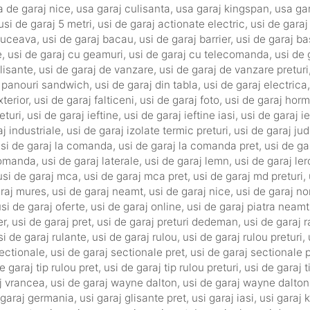
a de garaj nice
,
usa garaj culisanta
,
usa garaj kingspan
,
usa ga
usi de garaj 5 metri
,
usi de garaj actionate electric
,
usi de gara
 suceava
,
usi de garaj bacau
,
usi de garaj barrier
,
usi de garaj b
e
,
usi de garaj cu geamuri
,
usi de garaj cu telecomanda
,
usi de 
lisante
,
usi de garaj de vanzare
,
usi de garaj de vanzare preturi
n panouri sandwich
,
usi de garaj din tabla
,
usi de garaj electrica
xterior
,
usi de garaj falticeni
,
usi de garaj foto
,
usi de garaj hor
eturi
,
usi de garaj ieftine
,
usi de garaj ieftine iasi
,
usi de garaj ie
aj industriale
,
usi de garaj izolate termic preturi
,
usi de garaj ju
si de garaj la comanda
,
usi de garaj la comanda pret
,
usi de ga
ecomanda
,
usi de garaj laterale
,
usi de garaj lemn
,
usi de garaj ler
usi de garaj mca
,
usi de garaj mca pret
,
usi de garaj md preturi
,
araj mures
,
usi de garaj neamt
,
usi de garaj nice
,
usi de garaj n
si de garaj oferte
,
usi de garaj online
,
usi de garaj piatra neamt
er
,
usi de garaj pret
,
usi de garaj preturi dedeman
,
usi de garaj 
si de garaj rulante
,
usi de garaj rulou
,
usi de garaj rulou preturi
,
sectionale
,
usi de garaj sectionale pret
,
usi de garaj sectionale p
e garaj tip rulou pret
,
usi de garaj tip rulou preturi
,
usi de garaj t
j vrancea
,
usi de garaj wayne dalton
,
usi de garaj wayne dalton
 garaj germania
,
usi garaj glisante pret
,
usi garaj iasi
,
usi garaj 