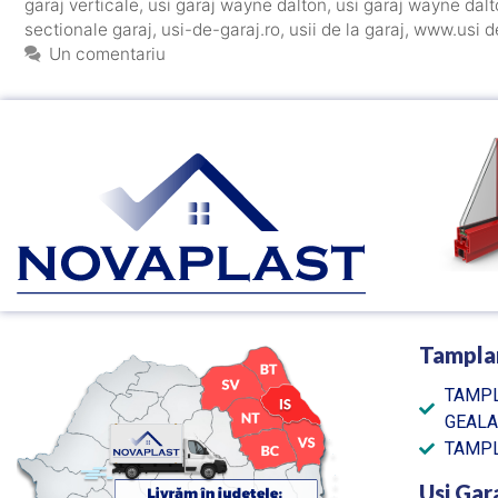
garaj verticale
,
usi garaj wayne dalton
,
usi garaj wayne dalt
sectionale garaj
,
usi-de-garaj.ro
,
usii de la garaj
,
www.usi d
Un comentariu
Tampla
TAMPL
GEAL
TAMPL
Usi Gar