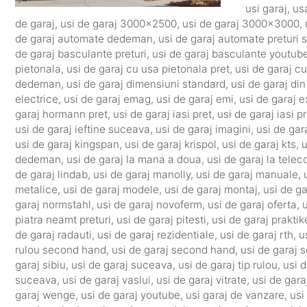
usi garaj
,
us
de garaj
,
usi de garaj 3000x2500
,
usi de garaj 3000x3000
,
de garaj automate dedeman
,
usi de garaj automate preturi
de garaj basculante preturi
,
usi de garaj basculante youtub
pietonala
,
usi de garaj cu usa pietonala pret
,
usi de garaj cu
dedeman
,
usi de garaj dimensiuni standard
,
usi de garaj di
electrice
,
usi de garaj emag
,
usi de garaj emi
,
usi de garaj e
garaj hormann pret
,
usi de garaj iasi pret
,
usi de garaj iasi pr
usi de garaj ieftine suceava
,
usi de garaj imagini
,
usi de gar
usi de garaj kingspan
,
usi de garaj krispol
,
usi de garaj kts
,
u
dedeman
,
usi de garaj la mana a doua
,
usi de garaj la tel
de garaj lindab
,
usi de garaj manolly
,
usi de garaj manuale
,
metalice
,
usi de garaj modele
,
usi de garaj montaj
,
usi de g
garaj normstahl
,
usi de garaj novoferm
,
usi de garaj oferta
,
u
piatra neamt preturi
,
usi de garaj pitesti
,
usi de garaj praktik
de garaj radauti
,
usi de garaj rezidentiale
,
usi de garaj rth
,
u
rulou second hand
,
usi de garaj second hand
,
usi de garaj 
garaj sibiu
,
usi de garaj suceava
,
usi de garaj tip rulou
,
usi d
suceava
,
usi de garaj vaslui
,
usi de garaj vitrate
,
usi de gara
garaj wenge
,
usi de garaj youtube
,
usi garaj de vanzare
,
usi