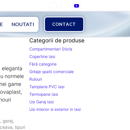
E
NOUTATI
CONTACT
Categorii de produse
Compartimentari Sticla
Copertine Iasi
Fără categorie
 , eleganta
Grilaje spatii comerciale
 cu normele
Rulouri
unei game
Tamplarie PVC Iasi
Novaplast,
Termopane Iasi
anouri
Usi Garaj Iasi
Usi interior si exterior in Iasi
j
,
garaj
,
ceava
,
tipuri