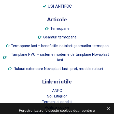
USI ANTIFOC
Articole
Termopane
Geamuri termopane
Termopane Iasi – beneficiile instalarii geamurilor termopan
Tamplarie PVC – sisteme moderne de tamplarie Novaplast
Iasi
Rulouri exterioare Novaplast Iasi : pret, modele rulouri …
Link-uri utile
ANPC
Sol. Litigiilor
Termeni si conditii
Politica cookie
Ferestre-iasi.ro folosește cookies doar pentru a
Confidentialitatea si protectia datelor