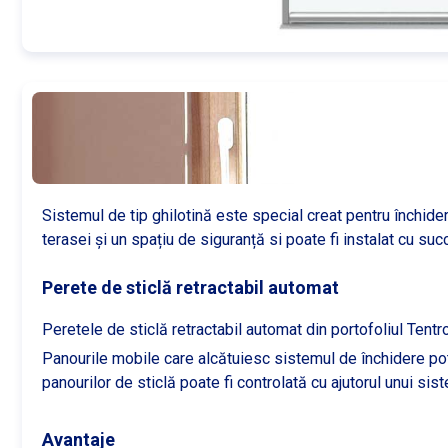
Sistemul de tip ghilotină este special creat pentru închide
terasei și un spațiu de siguranță si poate fi instalat cu su
Perete de sticlă retractabil automat
Peretele de sticlă retractabil automat din portofoliul Tentr
Panourile mobile care alcătuiesc sistemul de închidere pot 
panourilor de sticlă poate fi controlată cu ajutorul unui s
Avantaje