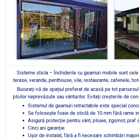
Sisteme sticla – Închiderile cu geamuri mobile sunt cele m
terase, verande, penthouse, vile, restaurante, cafenele, hotel
Bucurați-vă de spațiul preferat de acasă pe tot parcursul 
ploilor neprevăzute sau vânturilor. Evitați creșterile de con
Sistemul de geamuri retractabile este special concep
Se folosește foaie de sticlă de 10 mm fără rame int
Asigură protecție pentru vânt, ploaie, zgomot, praf sa
Cinci ani garanție.
Ușor de instalat, fără a fi necesare schimbări major