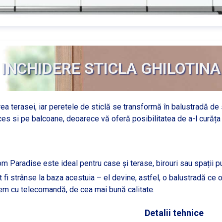
INCHIDERE STICLA GHILOTINA
rea terasei, iar peretele de sticlă se transformă în balustradă de 
cces si pe balcoane, deoarece vă oferă posibilitatea de a-l curăța î
om Paradise este ideal pentru case și terase, birouri sau spații p
fi strânse la baza acestuia – el devine, astfel, o balustradă ce o
istem cu telecomandă, de cea mai bună calitate.
Detalii tehnice