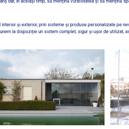
 dar, în același timp, să mențină vizibilitatea și să mențină spa
terior și exterior, prin sisteme și produse personalizate pe nevoi
i punem la dispoziție un sistem complet, sigur și ușor de utilizat, 