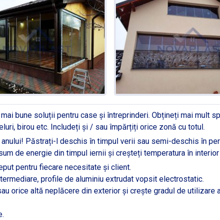
ai bune soluții pentru case și întreprinderi. Obțineți mai mult s
uri, birou etc. Includeți și / sau împărțiți orice zonă cu totul.
anului! Păstrați-l deschis în timpul verii sau semi-deschis în pe
sum de energie din timpul iernii și creșteți temperatura în interio
ut pentru fiecare necesitate și client.
ermediare, profile de aluminiu extrudat vopsit electrostatic.
u orice altă neplăcere din exterior și crește gradul de utilizare a 
e.