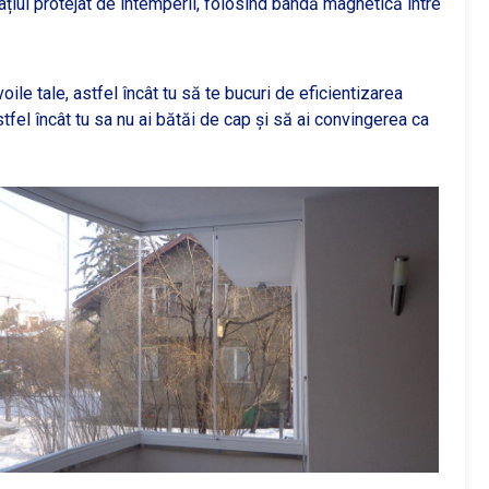
țiul protejat de intemperii, folosind bandă magnetică între
le tale, astfel încât tu să te bucuri de eficientizarea
astfel încât tu sa nu ai bătăi de cap și să ai convingerea ca