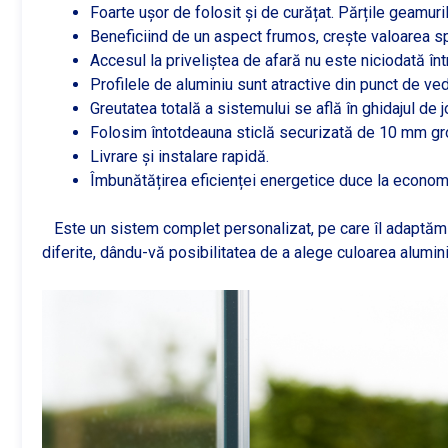
Foarte ușor de folosit și de curățat. Părțile geamurilo
Beneficiind de un aspect frumos, crește valoarea sp
Accesul la priveliștea de afară nu este niciodată înt
Profilele de aluminiu sunt atractive din punct de ved
Greutatea totală a sistemului se află în ghidajul de 
Folosim întotdeauna sticlă securizată de 10 mm gro
Livrare și instalare rapidă.
Îmbunătățirea eficienței energetice duce la economi
Este un sistem complet personalizat, pe care îl adaptăm ne
diferite, dându-vă posibilitatea de a alege culoarea alumini