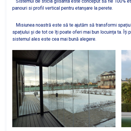
Sistemul de sticla glisanta este conceput să fie 100% etanș
panouri si profil vertical pentru etanșare la perete.
Misiunea noastră este să te ajutăm să transformi spațiul in
spațiului și de tot ce îți poate oferi mai bun locuința ta. Îț
sistemul ales este cea mai bună alegere.