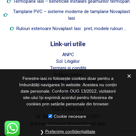
Termopane Iasi – beneficiile instalarii geamurilor termopan
Tamplarie PVC – sisteme moderne de tamplarie Novaplast
Iasi
Rulouri exterioare Novaplast Iasi : pret, modele rulouri …
Link-uri utile
ANPC
Sol. Litigiilor
Termeni si conditii
Politica cookie
Ferestre-iasi.ro folosește cookies doar pentru a
Confidentialitatea si protectia datelor
îmbunătăți navigarea în website. Acestea nu conțin
Date firma:
date personale. Conform OUG 13/2012, vizitatorii
site-ului își exprimă acordul pentru folosirea de
Novaplast: 0749.822.524
cookies prin setările personale din browser.
CUI: 22689160
Nr. Reg. Com.: J22/3132/2007
Cookie necesare
Adresa: Soseaua Alexandru cel Bun,
Preferințe confidențialitate
Nr. 6, Bl. 1205, Iasi