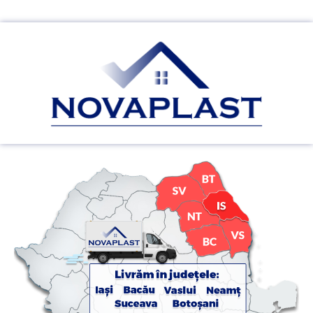
Pergole Retractabile Terase Iasi