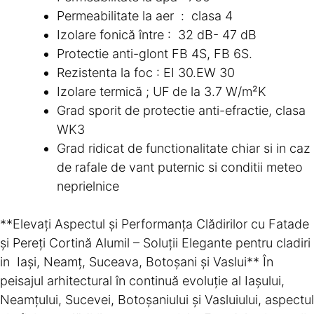
Permeabilitate la aer : clasa 4
Izolare fonică între : 32 dB- 47 dB
Protectie anti-glont FB 4S, FB 6S.
Rezistenta la foc : EI 30.EW 30
Izolare termică ; UF
de la 3.7 W/m²K
Grad sporit de protectie anti-efractie, clasa
WK3
Grad ridicat de functionalitate chiar si in caz
de rafale de vant puternic si conditii meteo
neprielnice
**Elevați Aspectul și Performanța Clădirilor cu Fatade
și Pereți Cortină Alumil – Soluții Elegante pentru cladiri
in Iași, Neamț, Suceava, Botoșani și Vaslui** În
peisajul arhitectural în continuă evoluție al Iașului,
Neamțului, Sucevei, Botoșaniului și Vasluiului, aspectul