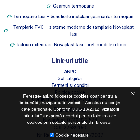
Geamuri termopane
Termopane Iasi – beneficiile instalarii geamurilor termopan
Tamplarie PVC – sisteme moderne de tamplarie Novaplast
Iasi
Rulouri exterioare Novaplast Iasi : pret, modele rulouri …
Link-uri utile
ANPC
Sol. Litigiilor
Termeni si conditii
Politica cookie
Ferestre-iasi.ro folosește cookies doar pentru a
Confidentialitatea si protectia datelor
îmbunătăți navigarea în website. Acestea nu conțin
Date firma:
date personale. Conform OUG 13/2012, vizitatorii
site-ului își exprimă acordul pentru folosirea de
Novaplast: 0749.822.524
cookies prin setările personale din browser.
CUI: 22689160
Nr. Reg. Com.: J22/3132/2007
Cookie necesare