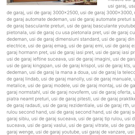
usi garaj
,
us
de garaj
,
usi de garaj 3000x2500
,
usi de garaj 3000x3000
,
de garaj automate dedeman
,
usi de garaj automate preturi
de garaj basculante preturi
,
usi de garaj basculante youtub
pietonala
,
usi de garaj cu usa pietonala pret
,
usi de garaj cu
dedeman
,
usi de garaj dimensiuni standard
,
usi de garaj di
electrice
,
usi de garaj emag
,
usi de garaj emi
,
usi de garaj e
garaj hormann pret
,
usi de garaj iasi pret
,
usi de garaj iasi pr
usi de garaj ieftine suceava
,
usi de garaj imagini
,
usi de gar
usi de garaj kingspan
,
usi de garaj krispol
,
usi de garaj kts
,
u
dedeman
,
usi de garaj la mana a doua
,
usi de garaj la tel
de garaj lindab
,
usi de garaj manolly
,
usi de garaj manuale
,
metalice
,
usi de garaj modele
,
usi de garaj montaj
,
usi de g
garaj normstahl
,
usi de garaj novoferm
,
usi de garaj oferta
,
u
piatra neamt preturi
,
usi de garaj pitesti
,
usi de garaj praktik
de garaj radauti
,
usi de garaj rezidentiale
,
usi de garaj rth
,
u
rulou second hand
,
usi de garaj second hand
,
usi de garaj 
garaj sibiu
,
usi de garaj suceava
,
usi de garaj tip rulou
,
usi d
suceava
,
usi de garaj vaslui
,
usi de garaj vitrate
,
usi de gara
garaj wenge
,
usi de garaj youtube
,
usi garaj de vanzare
,
usi