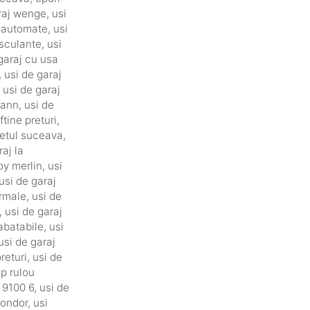
raj wenge
,
usi
j automate
,
usi
asculante
,
usi
garaj cu usa
,
usi de garaj
,
usi de garaj
mann
,
usi de
ftine preturi
,
detul suceava
,
raj la
oy merlin
,
usi
usi de garaj
ormale
,
usi de
,
usi de garaj
rabatabile
,
usi
usi de garaj
returi
,
usi de
ip rulou
 9100 6
,
usi de
kondor
,
usi