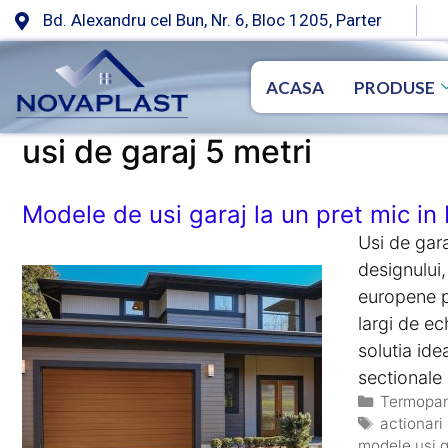
Bd. Alexandru cel Bun, Nr. 6, Bloc 1205, Parter
ACASA
PRODUSE
usi de garaj 5 metri
Modele de usi garaj la un pret mic in 
Usi de gara
designului,
europene p
largi de e
solutia id
sectional
Termopan
actionari 
modele usi g