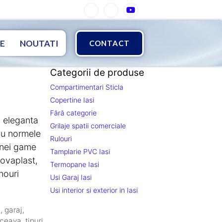
E
NOUTATI
CONTACT
Categorii de produse
Compartimentari Sticla
Copertine Iasi
Fără categorie
 , eleganta
Grilaje spatii comerciale
 cu normele
Rulouri
unei game
Tamplarie PVC Iasi
Novaplast,
Termopane Iasi
anouri
Usi Garaj Iasi
Usi interior si exterior in Iasi
j
,
garaj
,
ceava
,
tipuri