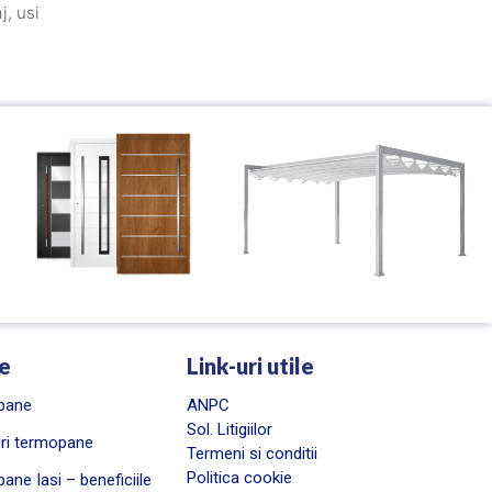
aj
,
usi
e
Link-uri utile
pane
ANPC
Sol. Litigiilor
ri termopane
Termeni si conditii
Politica cookie
ane Iasi – beneficiile