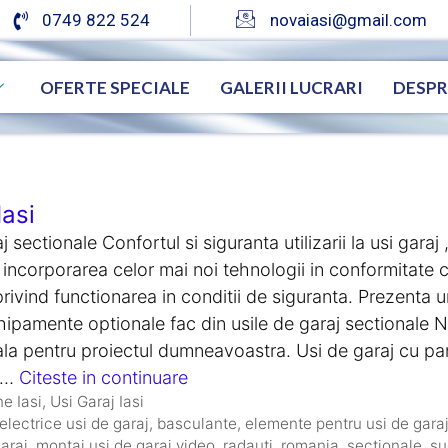
0749 822 524
novaiasi@gmail.com
OFERTE SPECIALE
GALERII LUCRARI
DESPR
Iasi
j sectionale Confortul si siguranta utilizarii la usi garaj
 incorporarea celor mai noi tehnologii in conformitate
rivind functionarea in conditii de siguranta. Prezenta 
chipamente optionale fac din usile de garaj sectionale 
eala pentru proiectul dumneavoastra. Usi de garaj cu p
e …
Citeste in continuare
e Iasi
,
Usi Garaj Iasi
electrice usi de garaj
,
basculante
,
elemente pentru usi de gara
araj
,
montaj usi de garaj video
,
radauti
,
romania
,
sectionale
,
su