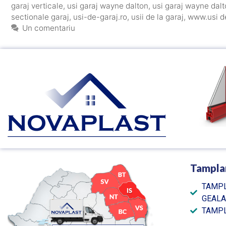
garaj verticale
,
usi garaj wayne dalton
,
usi garaj wayne dalt
sectionale garaj
,
usi-de-garaj.ro
,
usii de la garaj
,
www.usi d
Un comentariu
Tampla
TAMPL
GEAL
TAMPL