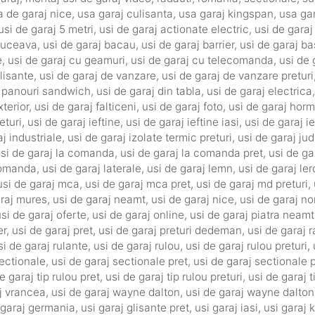
a de garaj nice
,
usa garaj culisanta
,
usa garaj kingspan
,
usa ga
usi de garaj 5 metri
,
usi de garaj actionate electric
,
usi de gara
 suceava
,
usi de garaj bacau
,
usi de garaj barrier
,
usi de garaj b
e
,
usi de garaj cu geamuri
,
usi de garaj cu telecomanda
,
usi de 
lisante
,
usi de garaj de vanzare
,
usi de garaj de vanzare preturi
n panouri sandwich
,
usi de garaj din tabla
,
usi de garaj electrica
xterior
,
usi de garaj falticeni
,
usi de garaj foto
,
usi de garaj hor
eturi
,
usi de garaj ieftine
,
usi de garaj ieftine iasi
,
usi de garaj ie
aj industriale
,
usi de garaj izolate termic preturi
,
usi de garaj ju
si de garaj la comanda
,
usi de garaj la comanda pret
,
usi de ga
ecomanda
,
usi de garaj laterale
,
usi de garaj lemn
,
usi de garaj ler
usi de garaj mca
,
usi de garaj mca pret
,
usi de garaj md preturi
,
araj mures
,
usi de garaj neamt
,
usi de garaj nice
,
usi de garaj n
si de garaj oferte
,
usi de garaj online
,
usi de garaj piatra neamt
er
,
usi de garaj pret
,
usi de garaj preturi dedeman
,
usi de garaj 
si de garaj rulante
,
usi de garaj rulou
,
usi de garaj rulou preturi
,
sectionale
,
usi de garaj sectionale pret
,
usi de garaj sectionale p
e garaj tip rulou pret
,
usi de garaj tip rulou preturi
,
usi de garaj t
j vrancea
,
usi de garaj wayne dalton
,
usi de garaj wayne dalton
 garaj germania
,
usi garaj glisante pret
,
usi garaj iasi
,
usi garaj 