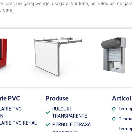
on pret
,
usi garaj wenge
,
usi garaj youtube
,
usi rulou usi de gar
e garaj
rie PVC
Produse
Articol
ARIE PVC
RULOURI
Termo
AN
TRANSPARENTE
Geamu
ARIE PVC REHAU
PERGOLE TERASA
Termop