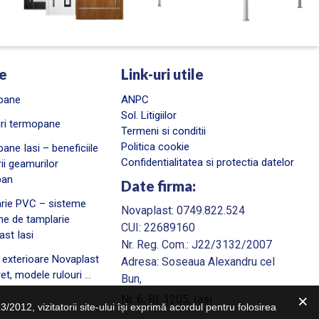
e
Link-uri utile
pane
ANPC
Sol. Litigiilor
ri termopane
Termeni si conditii
Politica cookie
ane Iasi – beneficiile
Confidentialitatea si protectia datelor
rii geamurilor
pan
Date firma:
rie PVC – sisteme
Novaplast: 0749.822.524
e de tamplarie
CUI: 22689160
ast Iasi
Nr. Reg. Com.: J22/3132/2007
i exterioare Novaplast
Adresa: Soseaua Alexandru cel
pret, modele rulouri …
Bun,
Nr. 6, Bl. 1205, Iasi
12, vizitatorii site-ului își exprimă acordul pentru folosirea