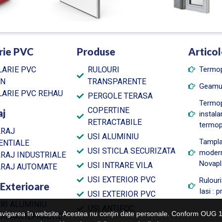
rie PVC
Produse
Articol
ARIE PVC
RULOURI
Termo
AN
TRANSPARENTE
Geamu
ARIE PVC REHAU
PERGOLE TERASA
Termop
COPERTINE
aj
instala
RETRACTABILE
termo
ARAJ
USI ALUMINIU
Tampla
ENTIALE
USI STICLA SECURIZATA
modern
ARAJ INDUSTRIALE
Novapl
USI INTRARE VILA
ARAJ AUTOMATE
USI EXTERIOR PVC
Rulour
 Exterioare
Iasi : 
USI EXTERIOR PVC
RI ALUMINIU
USI ANTIFOC
avigarea în website. Acestea nu conțin date personale. Conform OUG 13/20
RI ANTIEFRACTIE