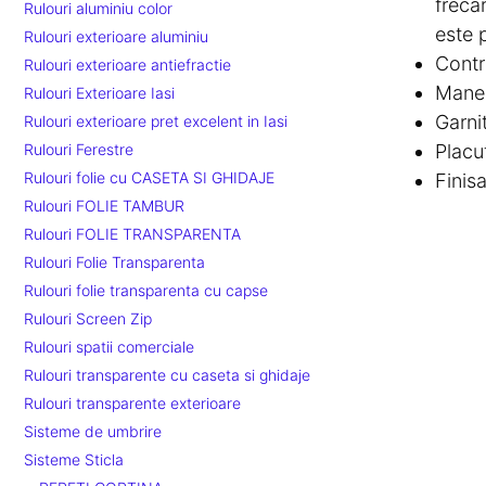
freca
Rulouri aluminiu color
este 
Rulouri exterioare aluminiu
Contr
Rulouri exterioare antiefractie
Maner
Rulouri Exterioare Iasi
Garni
Rulouri exterioare pret excelent in Iasi
Placut
Rulouri Ferestre
Rulouri folie cu CASETA SI GHIDAJE
Finisa
Rulouri FOLIE TAMBUR
Rulouri FOLIE TRANSPARENTA
Rulouri Folie Transparenta
Rulouri folie transparenta cu capse
Rulouri Screen Zip
Rulouri spatii comerciale
Rulouri transparente cu caseta si ghidaje
Rulouri transparente exterioare
Sisteme de umbrire
Sisteme Sticla