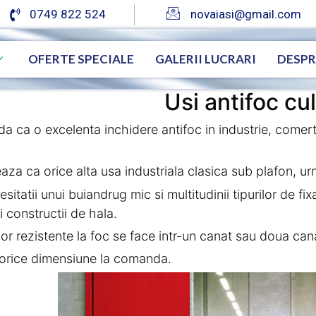
0749 822 524
novaiasi@gmail.com
OFERTE SPECIALE
GALERII LUCRARI
DESPR
Usi antifoc cu
 ca o excelenta inchidere antifoc in industrie, comert, 
aza ca orice alta usa industriala clasica sub plafon, urm
esitatii unui buiandrug mic si multitudinii tipurilor de f
i constructii de hala.
lor rezistente la foc se face intr-un canat sau doua can
 orice dimensiune la comanda.