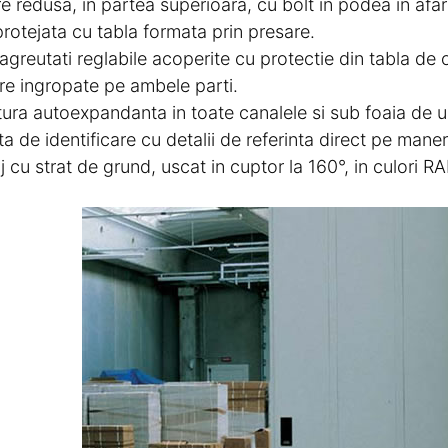
re redusa, in partea superioara, cu bolt in podea in afa
protejata cu tabla formata prin presare.
agreutati reglabile acoperite cu protectie din tabla de
e ingropate pe ambele parti.
tura autoexpandanta in toate canalele si sub foaia de u
a de identificare cu detalii de referinta direct pe maner
j cu strat de grund, uscat in cuptor la 160°, in culori RA