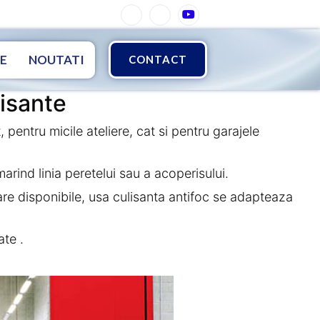
E
NOUTATI
CONTACT
lisante
pentru micile ateliere, cat si pentru garajele
arind linia peretelui sau a acoperisului.
ixare disponibile, usa culisanta antifoc se adapteaza
ate .